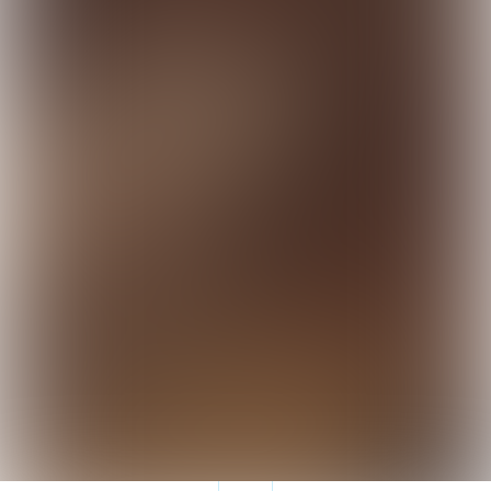
023 - 80 80 244
www.vandewallvormgeving.nl
Een uitgave van:
023 - 2100 201
www.publr.nl
© Onderneemin, 2025-2026