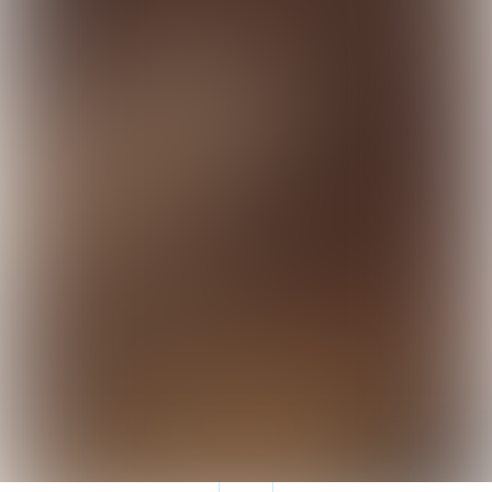
023 - 80 80 244
www.vandewallvormgeving.nl
Een uitgave van:
023 - 2100 201
www.publr.nl
© Onderneemin, 2025-2026