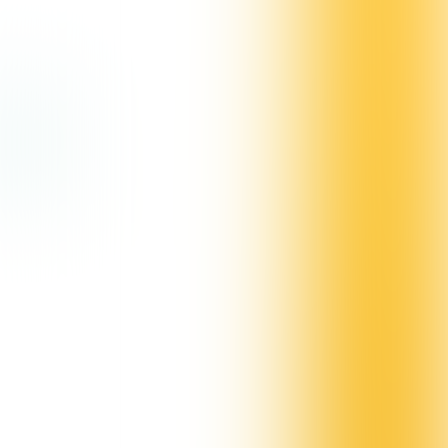
eenvoudig en alles verloopt soepel. Dit is iets wat 
klopt!
LEZERSVOORDEEL
Meld je aan op www.samsamkring.nl en 
gebruik de actiecode 
OI2023
. 
Je ontvangt dan  
€ 40,- korting op de 
inschrijfkosten
 (€ 110 in plaats van 
€ 150 inclusief BTW). 
Meer weten?
030 - 227 26 20