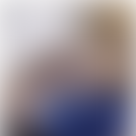
Geen editie willen missen?
Meld je aan!
Onderneem in op Social Media